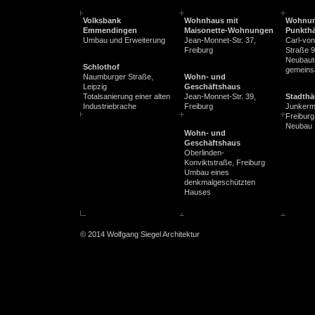
Volksbank
Wohnhaus mit
Wohnun
Emmendingen
Maisonette-Wohnungen
Punkth
Umbau und Erweiterung
Jean-Monnet-Str. 37,
Carl-von
Freiburg
Straße 9
Neubaut
Schlothof
gemeins
Naumburger Straße,
Wohn- und
Leipzig
Geschäftshaus
Totalsanierung einer alten
Jean-Monnet-Str. 39,
Stadthä
Industriebrache
Freiburg
Junkerm
Freiburg
Neubau
Wohn- und
Geschäftshaus
Oberlinden-
Konviktstraße, Freiburg
Umbau eines
denkmalgeschützten
Hauses
© 2014 Wolfgang Siegel Architektur